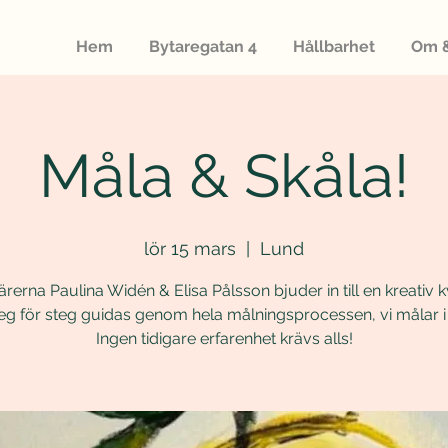
Hem
Bytaregatan 4
Hållbarhet
Om &
Måla & Skåla!
lör 15 mars
  |  
Lund
rerna Paulina Widén & Elisa Pålsson bjuder in till en kreativ k
eg för steg guidas genom hela målningsprocessen, vi målar i 
Ingen tidigare erfarenhet krävs alls!