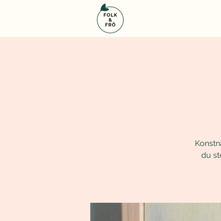
Konstnä
du st