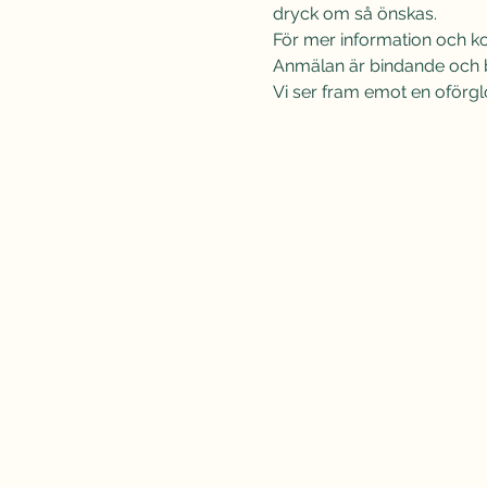
dryck om så önskas.
För mer information och kon
Anmälan är bindande och b
Vi ser fram emot en oförglö